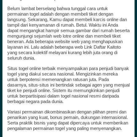
Belum lambat berselang bahwa tunggal cara untuk
permainan togel adalah dengan membeli tiket dengan
langsung. Sekarang, Kamu dapat membeli karcis online dan
tampil dari kenyamanan di rumah. Betul. Waktu ini Anda
dapat mengangkat hampir semua gambar dari rumah beserta
mengunjungi sejumlah web lotre online dan membeli tiket
beneran. Ada beberapa website web yang menghapuskan
layanan ini. Lalu adalah beberapa web Link Daftar Kaitoto
yang secara kolektif melayani kurang lebih juta orang di
seluruh dunia.
Situs togel online terbaik menyampaikan para penjudi banyak
togel yang diakui secara nasional. Mengizinkan mereka
untuk berpotensi memenangkan ratusan juta. Pada
dasarnya, situs-situs ini bertindak sebagai agen yang menjual
tiket ke penjudi online. Sistem itu memungkinkan penjudi
untuk berpartisipasi dalam togel nasional resmi daripada
berbagai negara pada dunia.
Variasi permainan dikombinasikan dengan pilihan premi dan
penarikan yang kuat, bonus pemain, dukungan internasional.
Serta praktik bisnis yang dapat dipercaya untuk memberikan
pengalaman permainan togel yang paling menyenangkan.